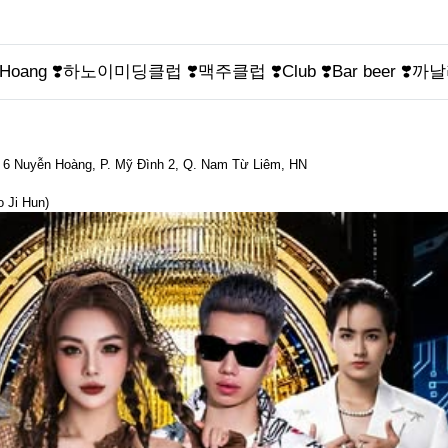
uyenHoang ❣️하노이미딩클럽 ❣️맥주클럽 ❣️Club ❣️Bar beer ❣️까날
ố 6 Nuyễn Hoàng, P. Mỹ Đình 2, Q. Nam Từ Liêm, HN
o Ji Hun)