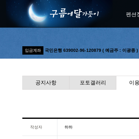
펜션
국민은행 639002-96-120879 ( 예금주 : 이광종 )
입금계좌
공지사항
포토갤러리
이
작성자
하하