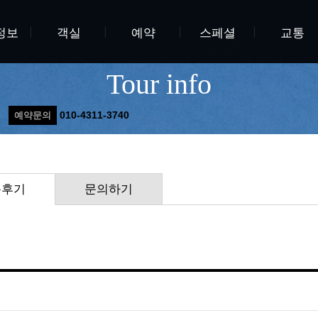
정보
객실
예약
스페셜
교통
Tour info
010-4311-3740
예약문의
용후기
문의하기