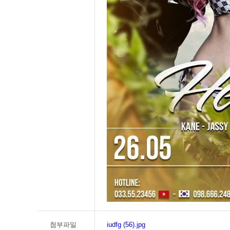
첨부파일
iudfg (56).jpg