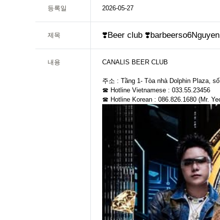
등록일
2026-05-27
❣️Beer club ❣️barbeerso6Ng
제목
내용
CANALIS BEER CLUB
주소 : Tầng 1- Tòa nhà Dolphin Plaza, s
☎ Hotline Vietnamese : 033.55.23456
☎ Hotline Korean : 086.826.1680 (Mr. Ye