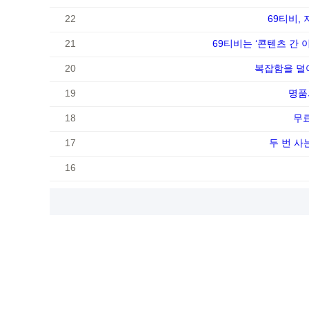
22
69티비,
21
69티비는 ‘콘텐츠 간
20
복잡함을 덜
19
명품
18
무
17
두 번 사
16