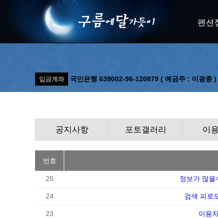
펜션
국민은행 639002-96-120879 ( 예금주 : 이광종 )
입금계좌
공지사항
포토갤러리
이
번호
25
정보가 많을
24
검색 피로
23
이용자