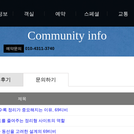
정보
객실
예약
스페셜
교통
Community info
010-4311-3740
예약문의
용후기
문의하기
제목
수록 정리가 중요해지는 이유, 69티비
도를 줄여주는 정리형 사이트의 역할
 동선을 고려한 설계의 69티비